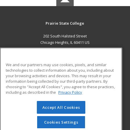
Prairie State College
202 South Halsted Street
Chicago Heights, IL 60411 US
MAIN CONTENT
Career Training
We and our partners may use cookies, pixels, and similar
technologies to collect information about you, including about
ADDITIONAL RESOURCES
your browsing activities and devices. This may result in your
information being collected by our third-party partners. By
Military
Student Blog
choosing to "Accept All Cookies", you agree to these practices,
Financial Assistance
including as described in the
Privacy Policy
Help
Accept All Cookies
© 2026 ed2go, a division of Cengage Learning. All rights
reserved. The material on this site cannot be reproduced or
redistributed unless you have obtained prior written
Cookies Settings
permission from Cengage Learning.
Privacy Policy