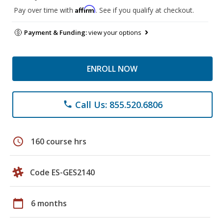
Affirm
Pay over time with
. See if you qualify at checkout.
Payment & Funding:
view your options
ENROLL NOW
Call Us: 855.520.6806
phone
schedule
160 course hrs
Code ES-GES2140
calendar_today
6 months