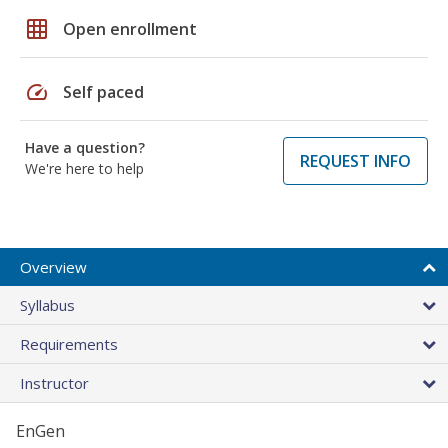
grid_on
Open enrollment
speed
Self paced
Have a question?
REQUEST INFO
We're here to help
Overview
Syllabus
Requirements
Instructor
EnGen