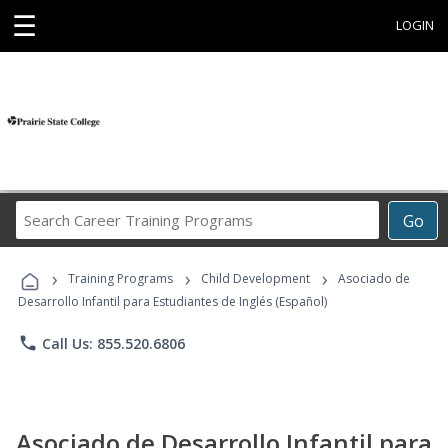
☰
LOGIN
Search
Go
Career
Training
›
›
›
Programs
Training Programs
Child Development
Asociado de
Desarrollo Infantil para Estudiantes de Inglés (Español)
phone
Call Us: 855.520.6806
Asociado de Desarrollo Infantil para