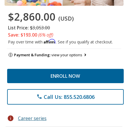
$2,860.00
(USD)
List Price:
$3,053.00
Save: $193.00
(6% off)
Affirm
Pay over time with
. See if you qualify at checkout.
Payment & Funding:
view your options
ENROLL NOW
Call Us: 855.520.6806
phone
info
Career series