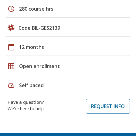
schedule
280 course hrs
Code BIL-GES2139
calendar_today
12 months
grid_on
Open enrollment
speed
Self paced
Have a question?
REQUEST INFO
We're here to help