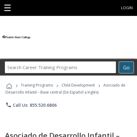
☰
LOGIN
Search
Go
Career
Training
›
›
›
Programs
Training Programs
Child Development
Asociado de
Desarrollo Infantil – Base central (De Español a Inglés)
phone
Call Us: 855.520.6806
Asociado de Desarrollo Infantil –