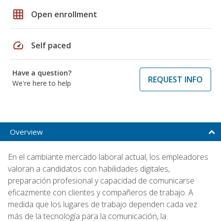
grid_on
Open enrollment
speed
Self paced
Have a question?
REQUEST INFO
We're here to help
Overview
En el cambiante mercado laboral actual, los empleadores
valoran a candidatos con habilidades digitales,
preparación profesional y capacidad de comunicarse
eficazmente con clientes y compañeros de trabajo. A
medida que los lugares de trabajo dependen cada vez
más de la tecnología para la comunicación, la