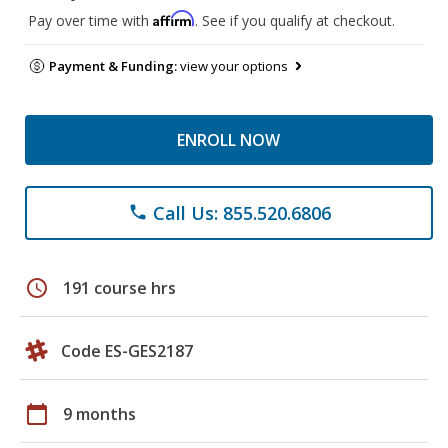
Affirm
Pay over time with
. See if you qualify at checkout.
Payment & Funding:
view your options
ENROLL NOW
Call Us: 855.520.6806
phone
schedule
191 course hrs
Code ES-GES2187
calendar_today
9 months