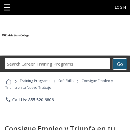
☰
LOGIN
Search
Go
Career
Training
›
›
›
Programs
Training Programs
Soft Skills
Consigue Empleo y
Triunfa en tu Nuevo Trabajo
phone
Call Us: 855.520.6806
Consigue Empleo y Triunfa en tu