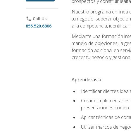
prospectos y construir lealta
Nuestro programa en línea d
tu negocio, superar objecion
phone
Call Us:
a la competencia, identificar
855.520.6806
Mediante una formación integ
manejo de objeciones, la ges
formación adicional en servic
crecer tu negocio y gestiona
Aprenderás a:
Identificar clientes ide
Crear e implementar est
presentaciones comerci
Aplicar técnicas de com
Utilizar marcos de negoc