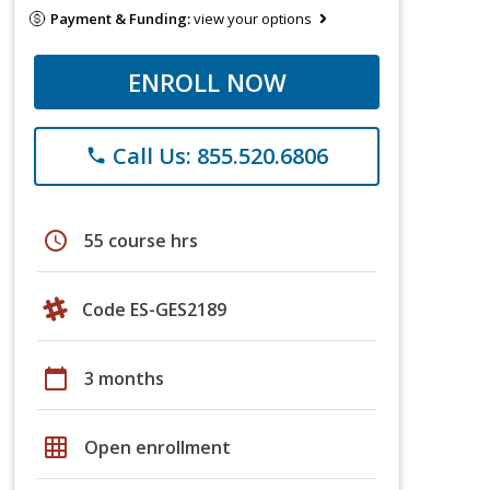
Payment & Funding:
view your options
ENROLL NOW
Call Us: 855.520.6806
phone
schedule
55 course hrs
Code ES-GES2189
calendar_today
3 months
grid_on
Open enrollment