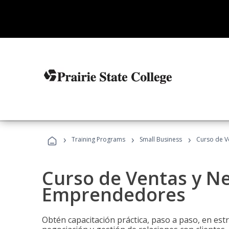
›
›
›
Training Programs
Small Business
Curso de V
Curso de Ventas y N
Emprendedores
Obtén capacitación práctica, paso a paso, en estr