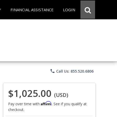
Y
FINANCIAL ASSISTANCE
LOGIN
phone
Call Us: 855.520.6806
$1,025.00
(USD)
Affirm
Pay over time with
. See if you qualify at
checkout.