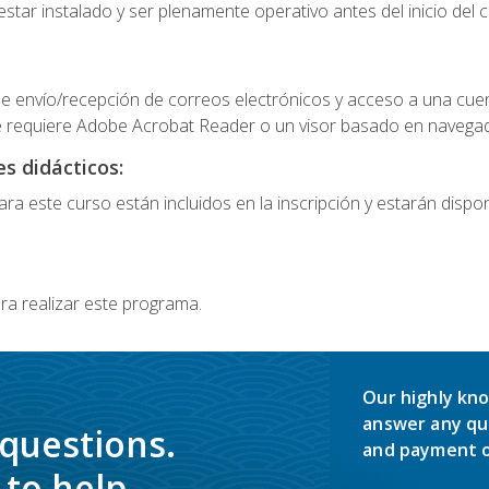
star instalado y ser plenamente operativo antes del inicio del c
e envío/recepción de correos electrónicos y acceso a una cue
 requiere Adobe Acrobat Reader o un visor basado en navegador
s didácticos:
a este curso están incluidos en la inscripción y estarán disponi
ra realizar este programa.
Our highly kno
answer any qu
 questions.
and payment o
to help.